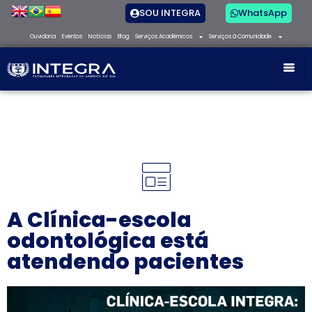
SOU INTEGRA
WhatsApp
Ouvidoria
Eventos
Notícias
Blog
Serviços Acadêmicos
Serviços à Comunidade
A Clínica-escola
odontológica está
atendendo pacientes