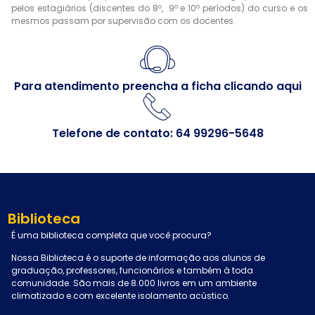
pelos estagiários (discentes do 8º, 9º e 10º períodos) do curso e os
mesmos passam por supervisão com os docentes.
Para atendimento preencha a ficha
clicando aqui
Telefone de contato: 64 99296-5648
Biblioteca
É uma biblioteca completa que você procura?
Nossa Biblioteca é o suporte de informação aos alunos de
graduação, professores, funcionários e também à toda
comunidade. São mais de 8.000 livros em um ambiente
climatizado e com excelente isolamento acústico.