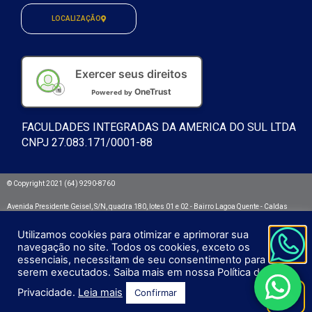
LOCALIZAÇÃO
Exercer seus direitos
OneTrust
Powered by
FACULDADES INTEGRADAS DA AMERICA DO SUL LTDA
CNPJ 27.083.171/0001-88
© Copyright 2021 (64) 9290-8760
Avenida Presidente Geisel, S/N, quadra 180, lotes 01 e 02 - Bairro Lagoa Quente - Caldas
Novas/GO. CEP: 75692.532
Utilizamos cookies para otimizar e aprimorar sua
Integra - Faculdades Integradas da América do Sul
navegação no site. Todos os cookies, exceto os
essenciais, necessitam de seu consentimento para
serem executados. Saiba mais em nossa Política de
Privacidade.
Leia mais
Confirmar