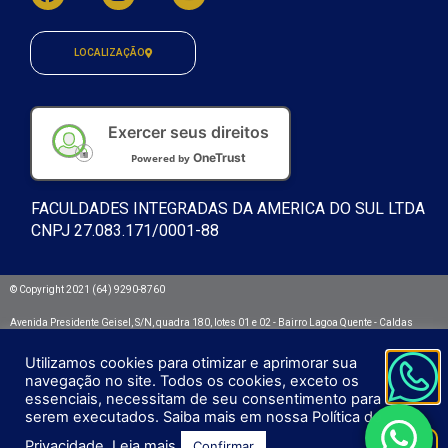
LOCALIZAÇÃO
Exercer seus direitos
OneTrust
Powered by
FACULDADES INTEGRADAS DA AMERICA DO SUL LTDA
CNPJ 27.083.171/0001-88
© Copyright 2021 (64) 9290-8760
Avenida Presidente Geisel, S/N, quadra 180, lotes 01 e 02 - Bairro Lagoa Quente - Caldas
Novas/GO. CEP: 75692.532
Utilizamos cookies para otimizar e aprimorar sua
Integra - Faculdades Integradas da América do Sul
navegação no site. Todos os cookies, exceto os
essenciais, necessitam de seu consentimento para
serem executados. Saiba mais em nossa Política de
Privacidade.
Leia mais
Confirmar