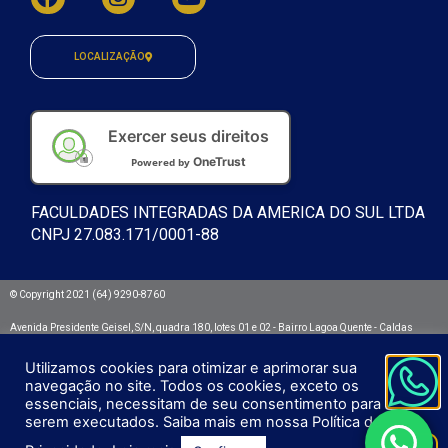
LOCALIZAÇÃO
Exercer seus direitos
OneTrust
Powered by
FACULDADES INTEGRADAS DA AMERICA DO SUL LTDA
CNPJ 27.083.171/0001-88
© Copyright 2021 (64) 9290-8760
Avenida Presidente Geisel, S/N, quadra 180, lotes 01 e 02 - Bairro Lagoa Quente - Caldas
Novas/GO. CEP: 75692.532
Utilizamos cookies para otimizar e aprimorar sua
Integra - Faculdades Integradas da América do Sul
navegação no site. Todos os cookies, exceto os
essenciais, necessitam de seu consentimento para
serem executados. Saiba mais em nossa Política de