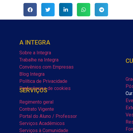
A INTEGRA
Sobre a Integra
Trabalhe na Integra
C
Convênios com Empresas
Blog Integra
Gra
Política de Privacidade
Pós
Preferências de cookies
SERVIÇOS
Cur
Eve
Regimento geral
Ext
Contrato Vigente
Ves
Portal do Aluno / Professor
Res
Serviços Acadêmicos
For
Serviços à Comunidade