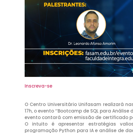
Inscreva-se
O Centro Universitário Unifasam realizará na
17h, o evento ‘’Bootcamp de SQL para Análise de
evento contará com emissão de certificado p
O intuito é apresentar estratégias vali
programação Python para IA e análise de dad