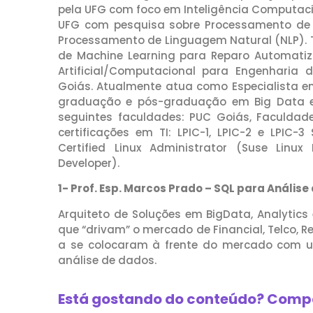
pela UFG com foco em Inteligência Computac
UFG com pesquisa sobre Processamento de
Processamento de Linguagem Natural (NLP). 
de Machine Learning para Reparo Automatiza
Artificial/Computacional para Engenharia
Goiás. Atualmente atua como Especialista em
graduação e pós-graduação em Big Data e Ma
seguintes faculdades: PUC Goiás, Faculdade
certificações em TI: LPIC-1, LPIC-2 e LPIC-3 S
Certified Linux Administrator (Suse Linu
Developer).
1- Prof. Esp. Marcos Prado – SQL para Análise
Arquiteto de Soluções em BigData, Analytic
que “drivam” o mercado de Financial, Telco, Re
a se colocaram à frente do mercado com u
análise de dados.
Está gostando do conteúdo? Compa