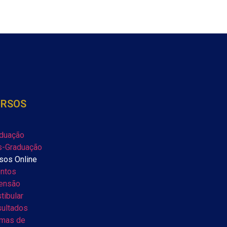
URSOS
duação
-Graduação
sos Online
ntos
ensão
tibular
ultados
mas de