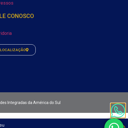
ressos
LE CONOSCO
idoria
LOCALIZAÇÃO
ades Integradas da América do Sul
seu