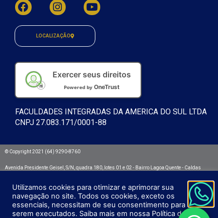
LOCALIZAÇÃO
Exercer seus direitos
OneTrust
Powered by
FACULDADES INTEGRADAS DA AMERICA DO SUL LTDA
CNPJ 27.083.171/0001-88
© Copyright 2021 (64) 9290-8760
Avenida Presidente Geisel, S/N, quadra 180, lotes 01 e 02 - Bairro Lagoa Quente - Caldas
Novas/GO. CEP: 75692.532
Utilizamos cookies para otimizar e aprimorar sua
Integra - Faculdades Integradas da América do Sul
navegação no site. Todos os cookies, exceto os
essenciais, necessitam de seu consentimento para
serem executados. Saiba mais em nossa Política de