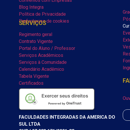
Convênios com Empresas
Blog Integra
Gra
Política de Privacidade
Pós
Preferências de cookies
SERVIÇOS
Cur
Eve
Regimento geral
Ext
Contrato Vigente
Ves
Portal do Aluno / Professor
Res
Serviços Acadêmicos
For
Serviços à Comunidade
Ing
Calendário Acadêmico
Tabela Vigente
FA
Certificados
Exercer seus direitos
Ouv
OneTrust
Powered by
FACULDADES INTEGRADAS DA AMERICA DO
SUL LTDA