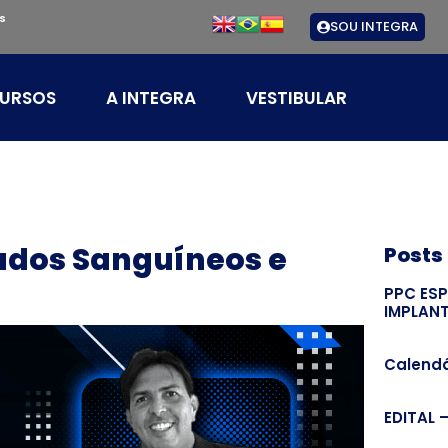
s
SOU INTEGRA
URSOS
A INTEGRA
VESTIBULAR
ados Sanguíneos e
Posts
PPC ES
IMPLAN
Calendá
EDITAL 