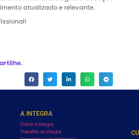
mento atualizado e relevante.
issional!
rtilhe.
A INTEGRA
Sobre a Integra
Trabalhe na Integra
C