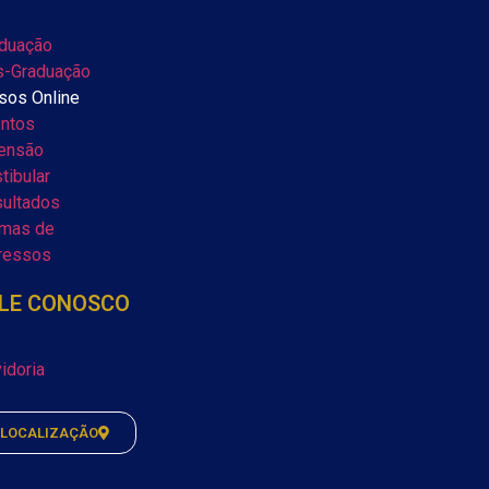
duação
-Graduação
sos Online
ntos
ensão
tibular
ultados
mas de
ressos
LE CONOSCO
idoria
LOCALIZAÇÃO