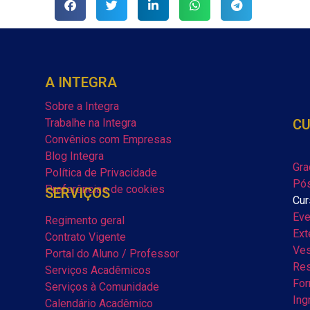
A INTEGRA
Sobre a Integra
Trabalhe na Integra
C
Convênios com Empresas
Blog Integra
Gra
Política de Privacidade
Pós
Preferências de cookies
SERVIÇOS
Cur
Eve
Regimento geral
Ext
Contrato Vigente
Ves
Portal do Aluno / Professor
Res
Serviços Acadêmicos
For
Serviços à Comunidade
Ing
Calendário Acadêmico