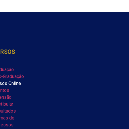
URSOS
duação
-Graduação
sos Online
ntos
ensão
tibular
ultados
mas de
ressos