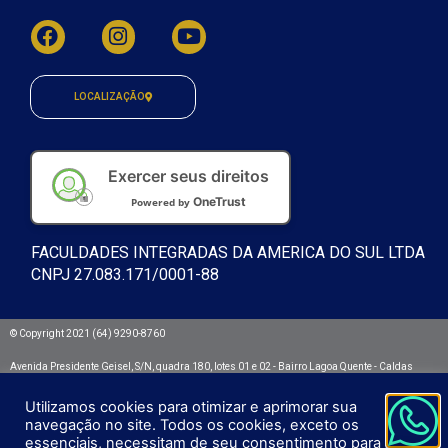
LOCALIZAÇÃO
Exercer seus direitos
OneTrust
Powered by
FACULDADES INTEGRADAS DA AMERICA DO SUL LTDA
CNPJ 27.083.171/0001-88
© Copyright 2021 (64) 9290-8760
Avenida Presidente Geisel, S/N, quadra 180, lotes 01 e 02 - Bairro Lagoa Quente - Caldas
Novas/GO. CEP: 75692.532
Utilizamos cookies para otimizar e aprimorar sua
Integra - Faculdades Integradas da América do Sul
navegação no site. Todos os cookies, exceto os
essenciais, necessitam de seu consentimento para