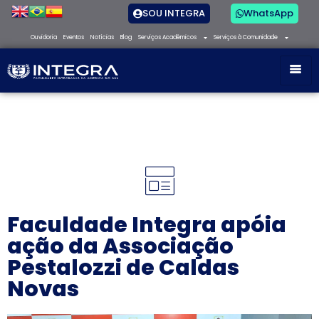
SOU INTEGRA
WhatsApp
Ouvidoria
Eventos
Notícias
Blog
Serviços Acadêmicos
Serviços à Comunidade
Faculdade Integra apóia
ação da Associação
Pestalozzi de Caldas
Novas