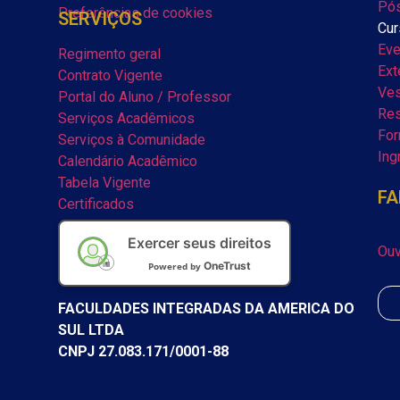
Pós
Preferências de cookies
SERVIÇOS
Cur
Eve
Regimento geral
Ext
Contrato Vigente
Ves
Portal do Aluno / Professor
Res
Serviços Acadêmicos
For
Serviços à Comunidade
Ing
Calendário Acadêmico
Tabela Vigente
FA
Certificados
Exercer seus direitos
Ouv
OneTrust
Powered by
FACULDADES INTEGRADAS DA AMERICA DO
SUL LTDA
CNPJ 27.083.171/0001-88