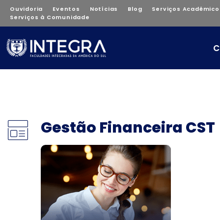
Ouvidoria
Eventos
Notícias
Blog
Serviços Acadêmico
Serviços à Comunidade
C
Gestão Financeira CST