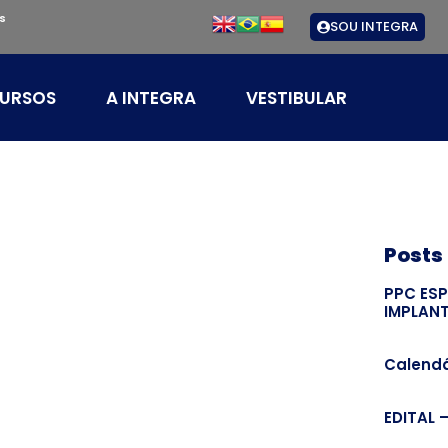
s
SOU INTEGRA
URSOS
A INTEGRA
VESTIBULAR
Posts
PPC ES
IMPLAN
Calendá
EDITAL 