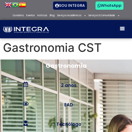
SOU INTEGRA
WhatsApp
Ouvidoria
Eventos
Notícias
Blog
Serviços Acadêmicos
Serviços à Comunidade
Gastronomia CST
Gastronomia
2 anos
EAD
Tecnólogo