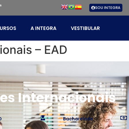
s
SOU INTEGRA
URSOS
A INTEGRA
VESTIBULAR
ionais – EAD
es Internacionais
D
Bacharelado