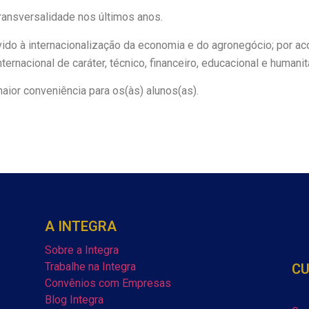
transversalidade nos últimos anos.
ido à internacionalização da economia e do agronegócio; por aco
ternacional de caráter, técnico, financeiro, educacional e humanit
maior conveniência para os(às) alunos(as).
A INTEGRA
Sobre a Integra
Trabalhe na Integra
C
Convênios com Empresas
Blog Integra