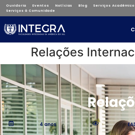
Ouvidoria
Eventos
Notícias
Blog
Serviços Acadêmico
Serviços à Comunidade
C
Relações Internac
Relaçõ
4 anos
EA