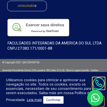
LOCALIZAÇÃO
Exercer seus direitos
OneTrust
Powered by
FACULDADES INTEGRADAS DA AMERICA DO SUL LTDA
CNPJ 27.083.171/0001-88
© Copyright 2021 (64) 9290-8760
Avenida Presidente Geisel, S/N, quadra 180, lotes 01 e 02 - Bairro Lagoa Quente - Caldas
Novas/GO. CEP: 75692.532
Utilizamos cookies para otimizar e aprimorar sua
Integra - Faculdades Integradas da América do Sul
navegação no site. Todos os cookies, exceto os
essenciais, necessitam de seu consentimento para
serem executados. Saiba mais em nossa Política de
Privacidade.
Leia mais
Confirmar