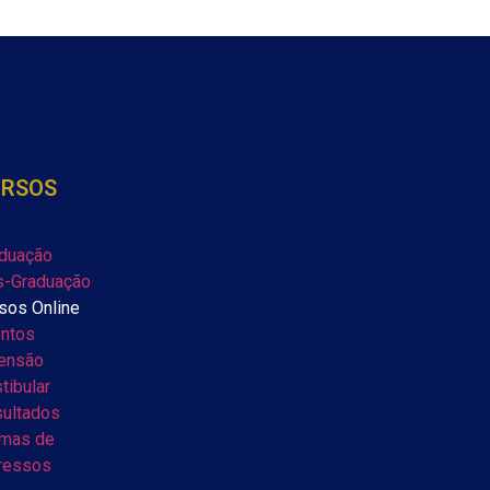
URSOS
duação
-Graduação
sos Online
ntos
ensão
tibular
ultados
mas de
ressos