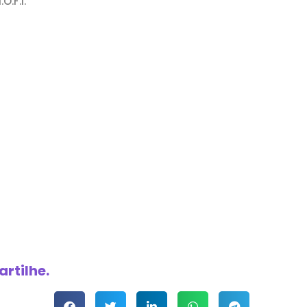
.F.I.
rtilhe.