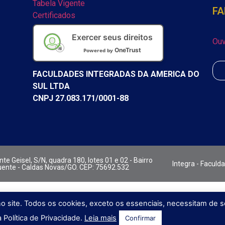
Tabela Vigente
FA
Certificados
Exercer seus direitos
Ouv
OneTrust
Powered by
FACULDADES INTEGRADAS DA AMERICA DO
SUL LTDA
CNPJ 27.083.171/0001-88
te Geisel, S/N, quadra 180, lotes 01 e 02 - Bairro
Integra - Faculd
ente - Caldas Novas/GO. CEP: 75692.532
no site. Todos os cookies, exceto os essenciais, necessitam de 
Política de Privacidade.
Leia mais
Confirmar