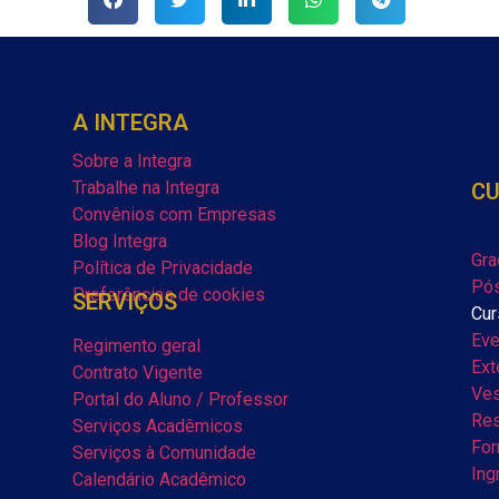
A INTEGRA
Sobre a Integra
Trabalhe na Integra
C
Convênios com Empresas
Blog Integra
Gra
Política de Privacidade
Pós
Preferências de cookies
SERVIÇOS
Cur
Eve
Regimento geral
Ext
Contrato Vigente
Ves
Portal do Aluno / Professor
Res
Serviços Acadêmicos
For
Serviços à Comunidade
Ing
Calendário Acadêmico