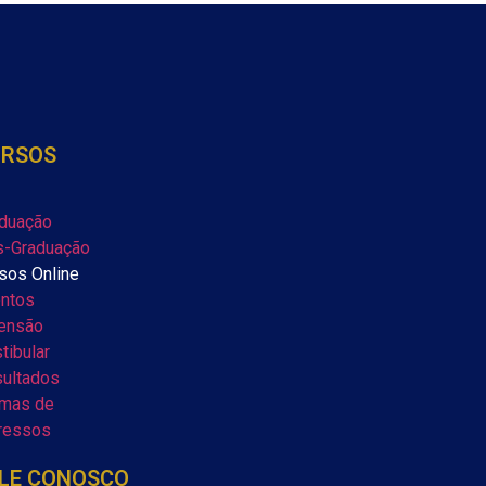
URSOS
duação
-Graduação
sos Online
ntos
ensão
tibular
ultados
mas de
ressos
LE CONOSCO