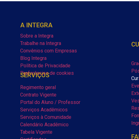
A INTEGRA
Sobre a Integra
Trabalhe na Integra
C
Convênios com Empresas
Blog Integra
Gra
Política de Privacidade
Pós
Preferências de cookies
SERVIÇOS
Cur
Eve
Regimento geral
Ext
Contrato Vigente
Ves
Portal do Aluno / Professor
Res
Serviços Acadêmicos
For
Serviços à Comunidade
Ing
Calendário Acadêmico
Tabela Vigente
FA