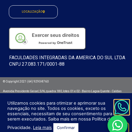
LOCALIZAÇÃO
Exercer seus direitos
OneTrust
Powered by
FACULDADES INTEGRADAS DA AMERICA DO SUL LTDA
CNPJ 27.083.171/0001-88
© Copyright 2021 (64) 9290-8760
Avenida Presidente Geisel, S/N, quadra 180, lotes 01 e 02 - Bairro Lagoa Quente - Caldas
Novas/GO. CEP: 75692.532
Utilizamos cookies para otimizar e aprimorar sua
Integra - Faculdades Integradas da América do Sul
navegação no site. Todos os cookies, exceto os
essenciais, necessitam de seu consentimento para
serem executados. Saiba mais em nossa Política de
Privacidade.
Leia mais
Confirmar