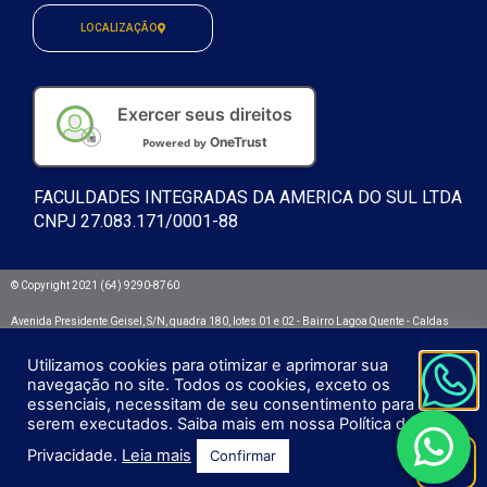
LOCALIZAÇÃO
Exercer seus direitos
OneTrust
Powered by
FACULDADES INTEGRADAS DA AMERICA DO SUL LTDA
CNPJ 27.083.171/0001-88
© Copyright 2021 (64) 9290-8760
Avenida Presidente Geisel, S/N, quadra 180, lotes 01 e 02 - Bairro Lagoa Quente - Caldas
Novas/GO. CEP: 75692.532
Utilizamos cookies para otimizar e aprimorar sua
Integra - Faculdades Integradas da América do Sul
navegação no site. Todos os cookies, exceto os
essenciais, necessitam de seu consentimento para
serem executados. Saiba mais em nossa Política de
Privacidade.
Leia mais
Confirmar