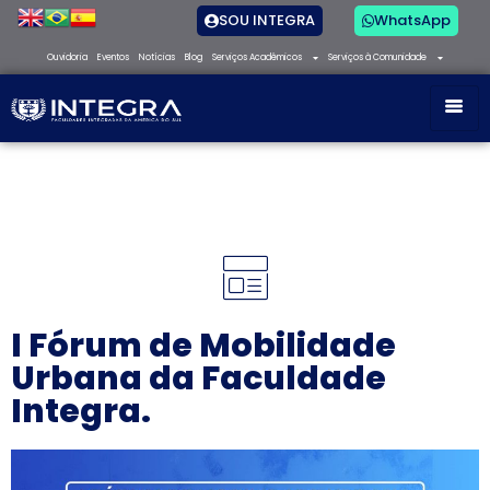
SOU INTEGRA
WhatsApp
Ouvidoria
Eventos
Notícias
Blog
Serviços Acadêmicos
Serviços à Comunidade
I Fórum de Mobilidade
Urbana da Faculdade
Integra.