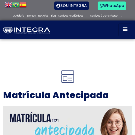
SOU INTEGRA
WhatsApp
Ouvidoria
Eventos
Notícias
Blog
Serviços Acadêmicos
Serviços à Comunidade
Matrícula Antecipada