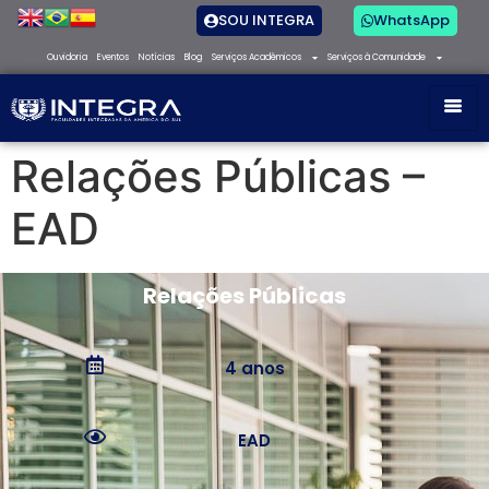
SOU INTEGRA
WhatsApp
Ouvidoria
Eventos
Notícias
Blog
Serviços Acadêmicos
Serviços à Comunidade
Relações Públicas –
EAD
Relações Públicas
4 anos
EAD